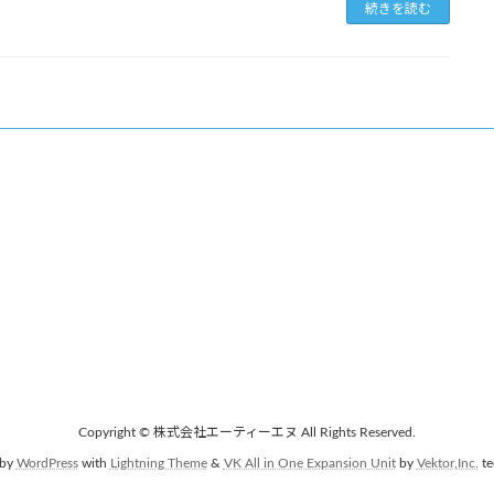
続きを読む
Copyright © 株式会社エーティーエヌ All Rights Reserved.
 by
WordPress
with
Lightning Theme
&
VK All in One Expansion Unit
by
Vektor,Inc.
te