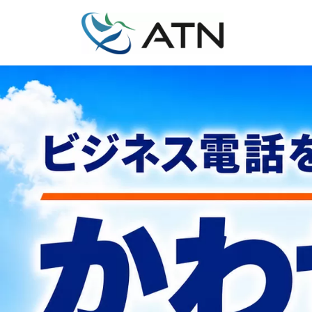
コ
ナ
ン
ビ
テ
ゲ
ン
ー
ツ
シ
へ
ョ
ス
ン
キ
に
ッ
移
プ
動